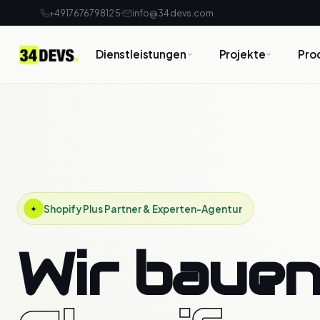
+4917676798125
info@34devs.com
Dienstleistungen
Projekte
Pro
Shopify Plus Partner & Experten-Agentur
✦
Wir baue