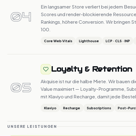
Ein langsamer Store verliert bei jedem Bes
04
Scores und render-blockierende Ressource
Rankings, höhere Conversion. Wir bringen 
100.
Core Web Vitals
Lighthouse
LCP · CLS · INP
Loyalty & Retention
Akquise ist nur die halbe Miete. Wir bauen 
05
Value maximiert — Loyalty-Programme, Subs
mit Klaviyo und Recharge, damit jede Bestel
Klaviyo
Recharge
Subscriptions
Post-Purc
UNSERE LEISTUNGEN