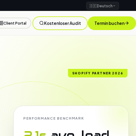
🇩🇪
Deutsch
Client Portal
Kostenloser Audit
Termin buchen
SHOPIFY PARTNER 2026
PERFORMANCE BENCHMARK
2.1s
avg. load