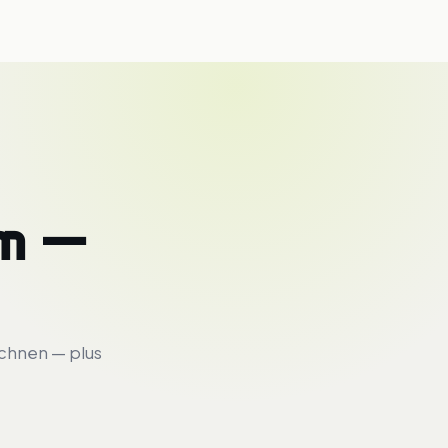
m —
echnen — plus