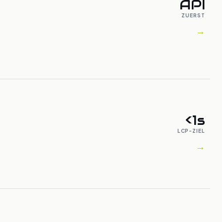
API
ZUERST
→
<1s
LCP-ZIEL
→