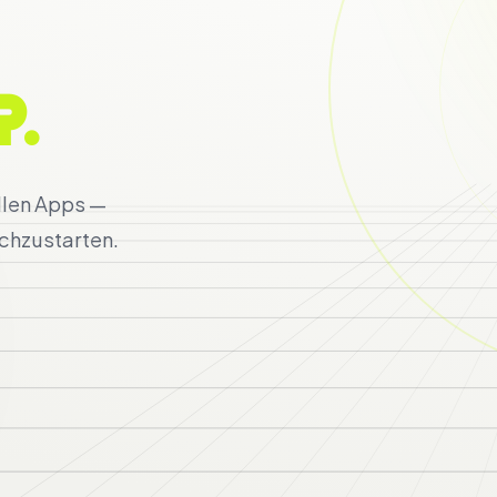
.
llen Apps —
rchzustarten.