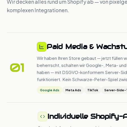
Wir decken alles rund um Shopify ab — von pixelg
komplexen Integrationen.
Paid Media & Wachst
Wir haben Ihren Store gebaut — jetzt füllen w
01
beherrscht, schalten wir Google-, Meta- und
haben — mit DSGVO-konformem Server-Side-T
funktioniert. Kein Schwarze-Peter-Spiel zwi
Google Ads
Meta Ads
TikTok
Server-Side-
Individuelle Shopify-