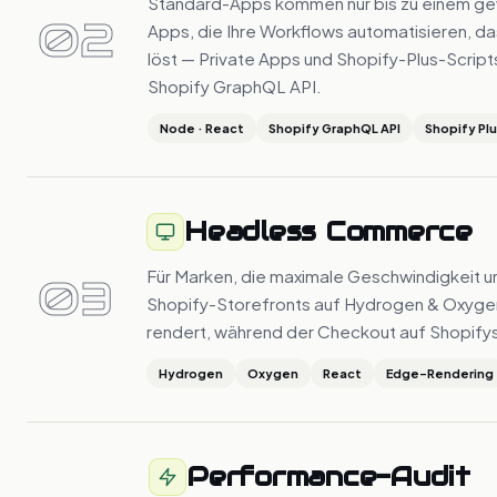
Standard-Apps kommen nur bis zu einem gewi
02
Apps, die Ihre Workflows automatisieren, da
löst — Private Apps und Shopify-Plus-Script
Shopify GraphQL API.
Node · React
Shopify GraphQL API
Shopify Pl
Headless Commerce
Für Marken, die maximale Geschwindigkeit un
03
Shopify-Storefronts auf Hydrogen & Oxygen 
rendert, während der Checkout auf Shopifys s
Hydrogen
Oxygen
React
Edge-Rendering
Performance-Audit