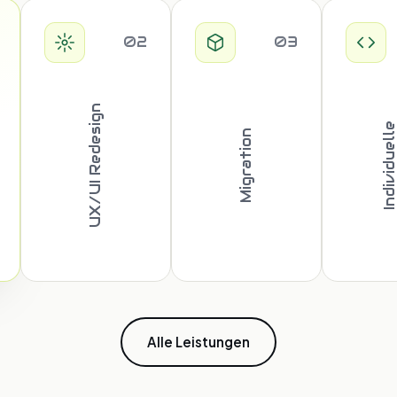
02
03
UX/UI Redesign
Migration
Alle Leistungen