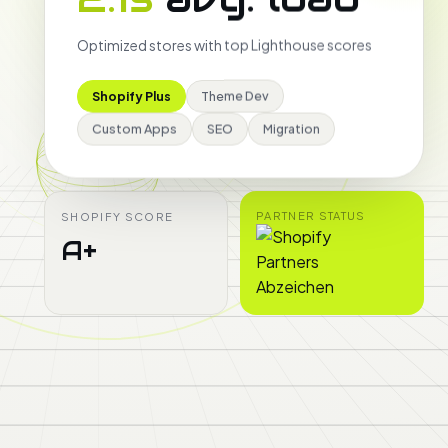
Optimized stores with top Lighthouse scores
Shopify Plus
Theme Dev
Custom Apps
SEO
Migration
PARTNER STATUS
SHOPIFY SCORE
A+