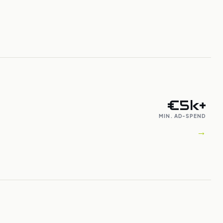
€5k+
MIN. AD-SPEND
→