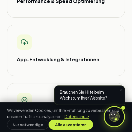
Performance & Speed Optimierung
App-Entwicklung & Integrationen
×
Brauchen Sie Hilfe beim
Wachstum Ihrer Website?
Wir verwenden Cookies, um Ihre Erfahrung zu verbessern und
unseren Traffic zu analysieren.
Datenschutz
Persönliche Beratung im Rheinland
Nur notwendige
Alle akzeptieren