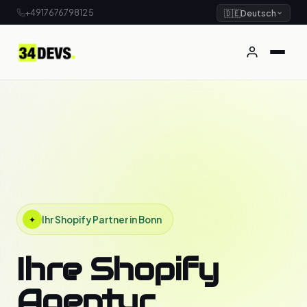
+4917676798125
🇩🇪
Deutsch
Ihr Shopify Partner in Bonn
✦
Ihre Shopify
Agentur