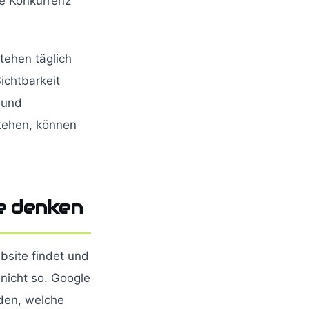
e Konkurrenz
tehen täglich
ichtbarkeit
e und
stehen, können
ie denken
site findet und
 nicht so. Google
iden, welche