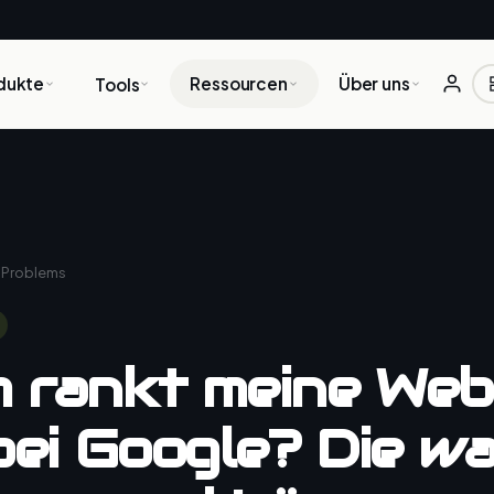
dukte
Ressourcen
Über uns
Tools
 Problems
 rankt meine Web
bei Google? Die w