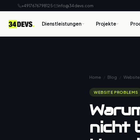
+4917676798125
info@34devs.com
Dienstleistungen
Projekte
Pro
Home
/
Blog
/
Website
WEBSITE PROBLEMS
Warum
nicht 