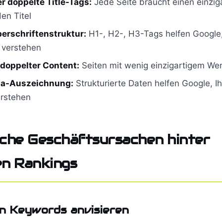
r doppelte Title-Tags:
Jede Seite braucht einen einzig
en Titel
erschriftenstruktur:
H1-, H2-, H3-Tags helfen Google,
 verstehen
doppelter Content:
Seiten mit wenig einzigartigem Wer
ma-Auszeichnung:
Strukturierte Daten helfen Google, I
erstehen
sche Geschäftsursachen hinter
en Rankings
en Keywords anvisieren