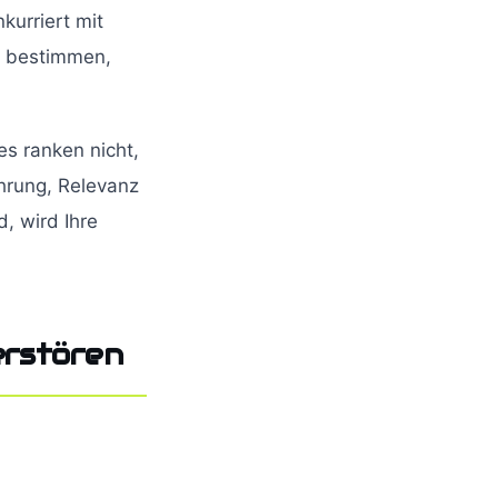
kurriert mit
u bestimmen,
es ranken nicht,
hrung, Relevanz
, wird Ihre
erstören