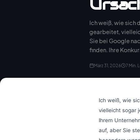
Ursac
Ich weiß, wie sich
gearbeitet, viellei
Sie bei Google na
finden. Ihre Konkur
März 31, 2026
7 Min. 
Ich weiß, wie si
vielleicht sogar
Ihrem Unternehm
auf, aber Sie ste