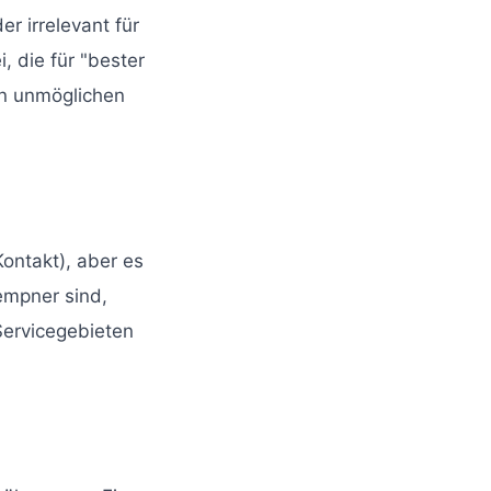
r irrelevant für
, die für "bester
en unmöglichen
Kontakt), aber es
empner sind,
Servicegebieten