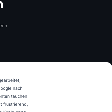
n
wenn
gearbeitet,
 Google nach
enten tauchen
t frustrierend,