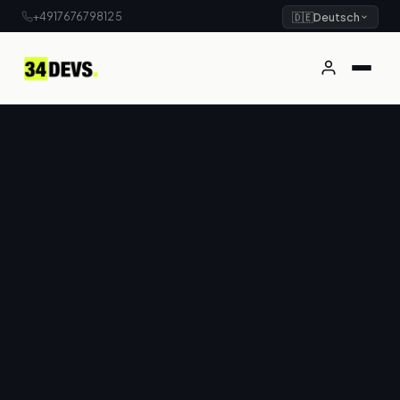
+4917676798125
🇩🇪
Deutsch