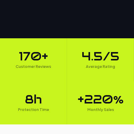
170+
4.5/5
Customer Reviews
Average Rating
8h
+220%
Protection Time
Monthly Sales