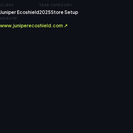
CLIENT
YEAR
CATEGORY
Juniper Ecoshield
2025
Store Setup
WEBSITE
www.juniperecoshield.com ↗