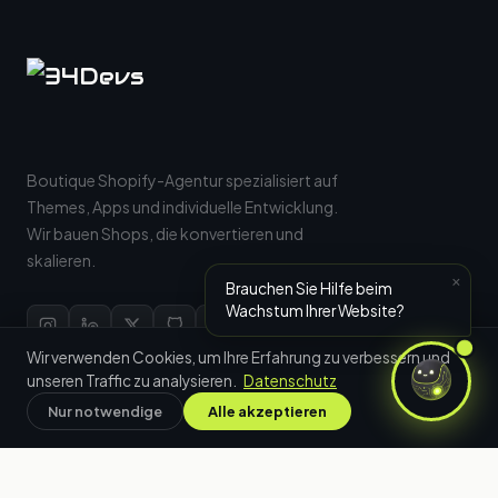
Boutique Shopify-Agentur spezialisiert auf
Themes, Apps und individuelle Entwicklung.
Wir bauen Shops, die konvertieren und
skalieren.
×
Brauchen Sie Hilfe beim
Wachstum Ihrer Website?
Wir verwenden Cookies, um Ihre Erfahrung zu verbessern und
unseren Traffic zu analysieren.
Datenschutz
Google Reviews
ProvenExpert
Nur notwendige
Alle akzeptieren
5.0
EXCELLENT
★★★★★
★★★★★
8 reviews
4 reviews