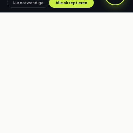
Nur notwendige
Alle akzeptieren
WARUM 34DEVS
Ihr Vorteil mit uns
35+
Zufriedene Kunden