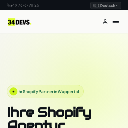
+4917676798125
🇩🇪
Deutsch
Ihr Shopify Partner in Wuppertal
✦
Ihre Shopify
Agentur