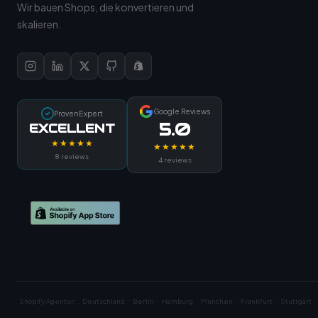
Wir bauen Shops, die konvertieren und
skalieren.
Google Reviews
ProvenExpert
5.0
EXCELLENT
★★★★★
★★★★★
8 reviews
4 reviews
·
·
·
·
·
·
Shopify Agentur:
Deutschland
Berlin
Hamburg
München
Frankfurt
Stuttgart