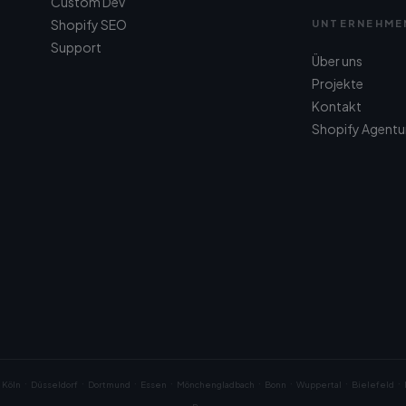
Custom Dev
Shopify SEO
UNTERNEHME
Support
Über uns
Projekte
Kontakt
Shopify Agentu
·
·
·
·
·
·
·
·
Köln
Düsseldorf
Dortmund
Essen
Mönchengladbach
Bonn
Wuppertal
Bielefeld