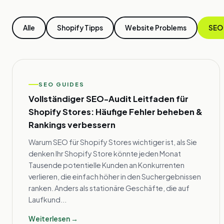
Alle
Shopify Tipps
Website Problems
SEO
SEO GUIDES
Vollständiger SEO-Audit Leitfaden für
Shopify Stores: Häufige Fehler beheben &
Rankings verbessern
Warum SEO für Shopify Stores wichtiger ist, als Sie
denken Ihr Shopify Store könnte jeden Monat
Tausende potentielle Kunden an Konkurrenten
verlieren, die einfach höher in den Suchergebnissen
ranken. Anders als stationäre Geschäfte, die auf
Laufkund...
Weiterlesen →