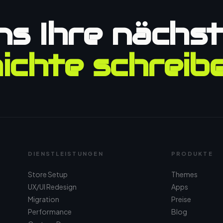
ns Ihre nächs
ichte schreibe
DIENSTLEISTUNGEN
PRODUKTE
Store Setup
Themes
UX/UI Redesign
Apps
Migration
Preise
Performance
Blog