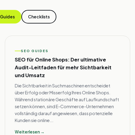
 Guides
Checklists
SEO GUIDES
SEO für Online Shops: Der ultimative
Audit-Leitfaden für mehr Sichtbarkeit
und Umsatz
Die Sichtbarkeit in Suchmaschinen entscheidet
über Erfolg oder Misserfolg Ihres Online Shops.
Während stationäre Geschäfte auf Laufkundschaft
setzen können, sind E-Commerce-Unternehmen
vollständig darauf angewiesen, dass potenzielle
Kunden sie online...
Weiterlesen →