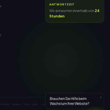
ANTWORTZEIT
N
Wir antworten innerhalb von
24
Stunden
r
×
Brauchen Sie Hilfe beim
·
·
·
·
·
·
·
·
·
·
Wachstum Ihrer Website?
Münster
Aachen
Wien
Graz
Linz
Salzburg
Innsbruck
Zürich
Genf
Basel