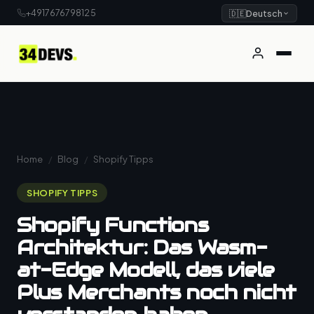
+4917676798125
🇩🇪
Deutsch
Home
/
Blog
/
Shopify Tipps
SHOPIFY TIPPS
Shopify Functions
Architektur: Das Wasm-
at-Edge Modell, das viele
Plus Merchants noch nicht