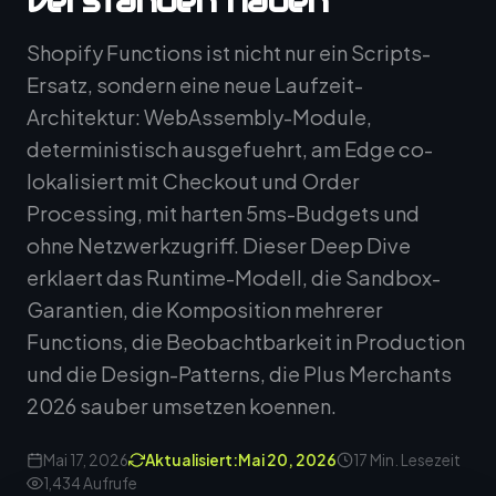
verstanden haben
Shopify Functions ist nicht nur ein Scripts-
Ersatz, sondern eine neue Laufzeit-
Architektur: WebAssembly-Module,
deterministisch ausgefuehrt, am Edge co-
lokalisiert mit Checkout und Order
Processing, mit harten 5ms-Budgets und
ohne Netzwerkzugriff. Dieser Deep Dive
erklaert das Runtime-Modell, die Sandbox-
Garantien, die Komposition mehrerer
Functions, die Beobachtbarkeit in Production
und die Design-Patterns, die Plus Merchants
2026 sauber umsetzen koennen.
Mai 17, 2026
Aktualisiert:
Mai 20, 2026
17 Min. Lesezeit
1,434 Aufrufe