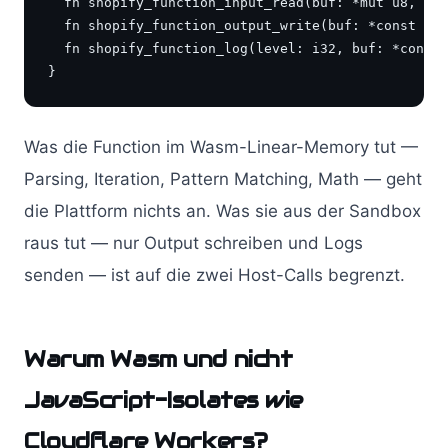
  fn shopify_function_input_read(buf: *mut u8, len
  fn shopify_function_output_write(buf: *const u8,
  fn shopify_function_log(level: i32, buf: *const 
}
Was die Function im Wasm-Linear-Memory tut —
Parsing, Iteration, Pattern Matching, Math — geht
die Plattform nichts an. Was sie aus der Sandbox
raus tut — nur Output schreiben und Logs
senden — ist auf die zwei Host-Calls begrenzt.
Warum Wasm und nicht
JavaScript-Isolates wie
Cloudflare Workers?