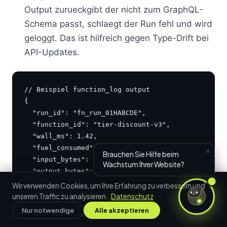
Output zurueckgibt der nicht zum GraphQL-
Schema passt, schlaegt der Run fehl und wird
geloggt. Das ist hilfreich gegen Type-Drift bei
API-Updates.
// Beispiel function_log output

{

  "run_id": "fn_run_01HABCDE",

  "function_id": "tier-discount-v3",

  "wall_ms": 1.42,

  "fuel_consumed": 14823,

×
Brauchen Sie Hilfe beim
  "input_bytes": 4192,

Wachstum Ihrer Website?
  "output_bytes": 312,

  "status": "success",

Wir verwenden Cookies, um Ihre Erfahrung zu verbessern und
  "logs": ["customer tier: gold", "applied 15% dis
unseren Traffic zu analysieren.
Datenschutz
}
Nur notwendige
Alle akzeptieren