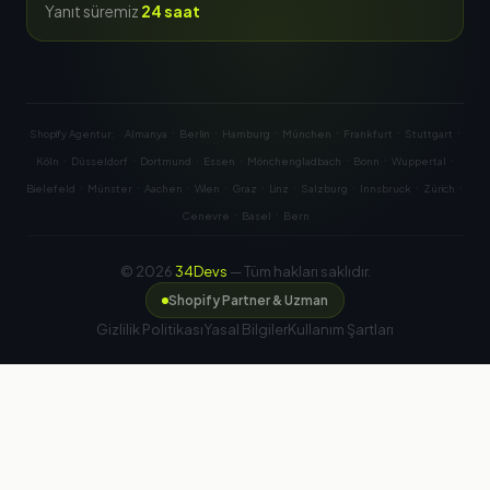
Yanıt süremiz
24 saat
·
·
·
·
·
·
Shopify Agentur:
Almanya
Berlin
Hamburg
München
Frankfurt
Stuttgart
·
·
·
·
·
·
·
Köln
Düsseldorf
Dortmund
Essen
Mönchengladbach
Bonn
Wuppertal
·
·
·
·
·
·
·
·
·
Bielefeld
Münster
Aachen
Wien
Graz
Linz
Salzburg
Innsbruck
Zürich
·
·
Cenevre
Basel
Bern
© 2026
34Devs
— Tüm hakları saklıdır.
Shopify Partner & Uzman
Gizlilik Politikası
Yasal Bilgiler
Kullanım Şartları