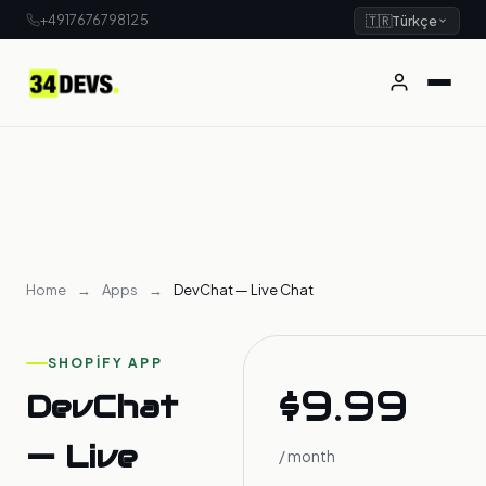
+4917676798125
🇹🇷
Türkçe
Home
→
Apps
→
DevChat — Live Chat
SHOPIFY APP
$9.99
DevChat
— Live
/ month