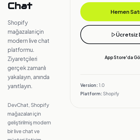
Chat
Hemen Satı
Shopify
mağazaları için
Ücretsiz
modern live chat
platformu.
App Store'da Gö
Ziyaretçileri
gerçek zamanlı
yakalayın, anında
yanıtlayın.
Version:
1.0
Platform:
Shopify
DevChat, Shopify
mağazaları için
geliştirilmiş modern
bir live chat ve
müşteri iletişim