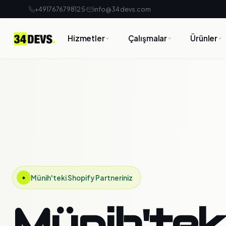
+4917676798125
info@34devs.com
Hizmetler
Çalışmalar
Ürünler
Münih'teki Shopify Partneriniz
✦
Münih'tek