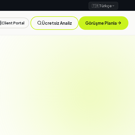
🇹🇷
Türkçe
Client Portal
Ücretsiz Analiz
Görüşme Planla