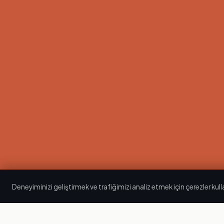
Deneyiminizi geliştirmek ve trafiğimizi analiz etmek için çerezler kul