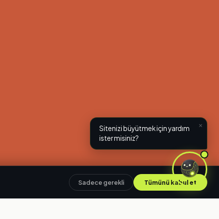
×
Sitenizi büyütmek için yardım
ister misiniz?
Sadece gerekli
Tümünü kabul et