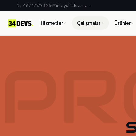
+4917676798125
info@34devs.com
Hizmetler
Çalışmalar
Ürünler
PR
S