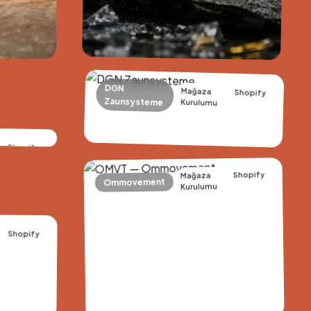
DGN
Mağaza
Shopify
Zaunsysteme
Kurulumu
Shopify
+180%
2.1s
6+
Shopify
Mağaza
Monthly Orders
Page Load
Premium Brands
Ommovement
Kurulumu
+175%
24h
699+
Shopify
Online
Express
Free
Revenue
Delivery
Shipping
ers