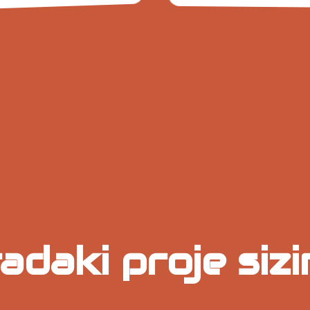
8h
4.5/5
Protection
Average
r
20+
Same
+1
Time
Rating
Brands
Onl
Day
Stocked
Rev
Izmir Delivery
adaki proje sizi