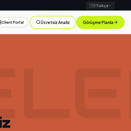
🇹🇷
Türkçe
Client Portal
Ücretsiz Analiz
Görüşme Planla
ELE
iz