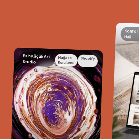
Konfor
Hali
Esin Küçük Art
Mağaza
Shopify
Studio
Kurulumu