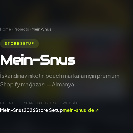
Home
/
Projects
/
Mein-Snus
STORE SETUP
Mein-Snus
İskandinav nikotin pouch markaları için premium
Shopify mağazası — Almanya
CLIENT
YEAR
CATEGORY
WEBSITE
Mein-Snus
2026
Store Setup
mein-snus.de ↗