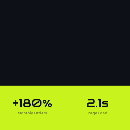
+180%
2.1s
Monthly Orders
Page Load