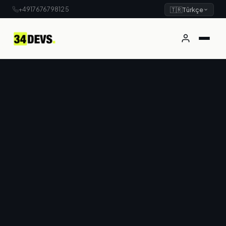
+4917676798125
🇹🇷
Türkçe