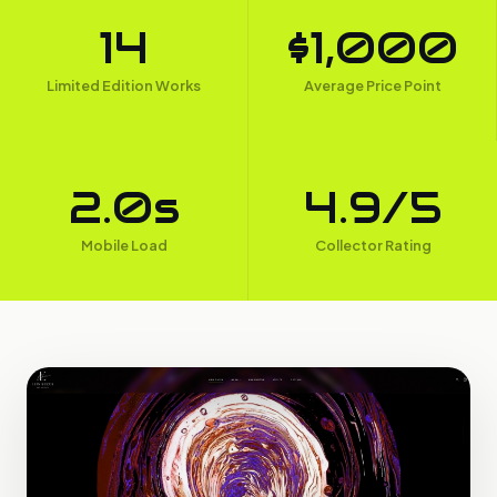
14
$1,000
Limited Edition Works
Average Price Point
2.0s
4.9/5
Mobile Load
Collector Rating