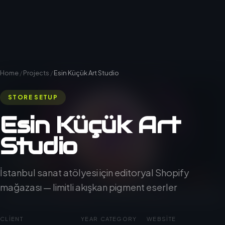
Home
/
Projects
/
Esin Küçük Art Studio
STORE SETUP
Esin Küçük Art
Studio
İstanbul sanat atölyesi için editoryal Shopify
mağazası — limitli akışkan pigment eserler
CLIENT
YEAR
CATEGORY
WEBSITE