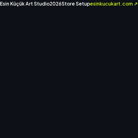
Esin Küçük Art Studio
2026
Store Setup
esinkucukart.com ↗