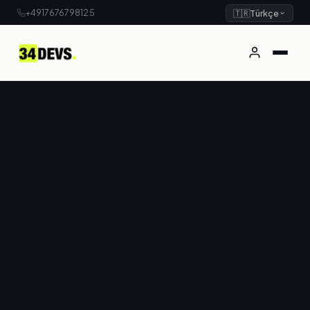
+4917676798125
🇹🇷
Türkçe