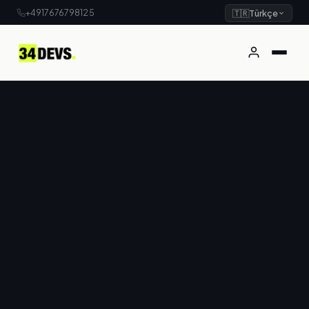
+4917676798125
🇹🇷
Türkçe