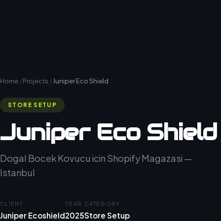
Home
/
Projects
/
Juniper Eco Shield
STORE SETUP
Juniper Eco Shield
Dogal Bocek Kovucu icin Shopify Magazasi —
Istanbul
CLIENT
YEAR
CATEGORY
Juniper Ecoshield
2025
Store Setup