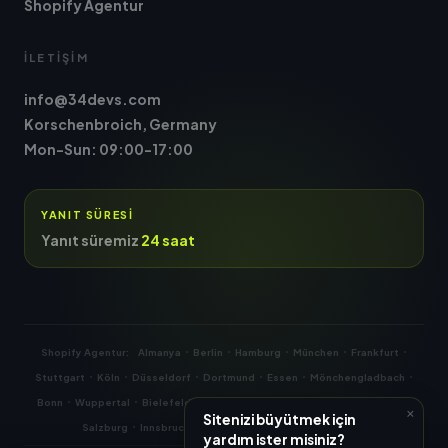
Shopify Agentur
İLETIŞIM
info@34devs.com
Korschenbroich, Germany
Mon-Sun: 09:00-17:00
YANIT SÜRESI
Yanıt süremiz
24 saat
·
·
·
·
·
Shopify Agentur:
Almanya
Berlin
Hamburg
München
Frankfurt
·
·
·
·
·
·
Stuttgart
Köln
Düsseldorf
Dortmund
Essen
Mönchengladbach
·
·
·
·
·
·
·
·
Bonn
Wuppertal
Bielefeld
Münster
Aachen
Wien
Graz
Linz
×
Sitenizi büyütmek için
·
·
·
·
·
Salzburg
Innsbruck
Zürich
Cenevre
Basel
Bern
yardım ister misiniz?