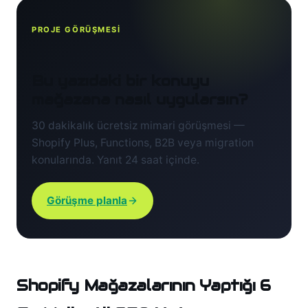
PROJE GÖRÜŞMESİ
Bu yazıdaki bir konuyu
mağazana nasıl uygularsın?
30 dakikalık ücretsiz mimari görüşmesi —
Shopify Plus, Functions, B2B veya migration
konularında. Yanıt 24 saat içinde.
Görüşme planla
Shopify Mağazalarının Yaptığı 6