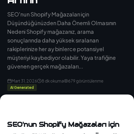
Artırın
SEO'nun Shopify Mağazaları için
Düşündüğünüzden Daha Önemli Olmasının
Nedeni Shopify mağazanız, arama
sonuçlarında daha yüksek sıralanan
rakiplerinize her ay binlerce potansiyel
müşteriyi kaybediyor olabilir. Yaya trafiğine
güvenen gerçek mağazaları...
Mart 31, 2026
8 dk okuma
679 görüntülenme
AI Generated
SEO'nun Shopify Mağazaları için