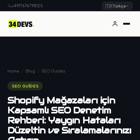
+4917676798125
🇹🇷
Türkçe
Home
/
Blog
/
SEO Guides
SEO GUIDES
Shopify Mağazaları için
Kapsamlı SEO Denetim
Rehberi: Yaygın Hataları
Düzeltin ve Sıralamalarınızı