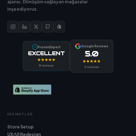
ajansı. Dönüşüm sağlayan mağazalar
inşa ediyoruz.
Google Reviews
ProvenExpert
5.0
EXCELLENT
★★★★★
★★★★★
8 reviews
4 reviews
HIZMETLER
Store Setup
UX/UI Redesign