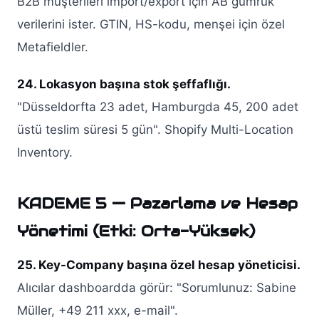
B2B müşterileri import/export için AB gümrük
verilerini ister. GTIN, HS-kodu, menşei için özel
Metafieldler.
24. Lokasyon başına stok şeffaflığı.
"Düsseldorfta 23 adet, Hamburgda 45, 200 adet
üstü teslim süresi 5 gün". Shopify Multi-Location
Inventory.
KADEME 5 — Pazarlama ve Hesap
Yönetimi (Etki: Orta-Yüksek)
25. Key-Company başına özel hesap yöneticisi.
Alıcılar dashboardda görür: "Sorumlunuz: Sabine
Müller, +49 211 xxx, e-mail".