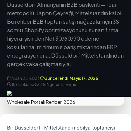
Düsseldorf Almanyanın B2B başkenti — fuar
metropolü, Japon Çeyreği, Mittelstandın kalbi.
Bu rehber B2B toptan satış mağazaları için 38
somut Shopify optimizasyonunu sunar: firma
hiyerarşisinden Net 30/60/90 ödeme
koşullarına, minimum sipariş miktarından ERP
entegrasyonuna. Düsseldorf Mittelstandından
gerçek vaka çalışmasıyla.
Nisan 25, 2026
Güncellendi:
Mayıs 17, 2026
15 dk okuma
1,066 görüntülenme
Bir Düsseldorfli Mittelstand mobilya toptancısı