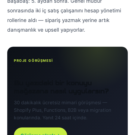
Başabaş: 5. aydan sonra. Genel müdür
sonrasında iki iç satış çalışanını hesap yönetimi
rollerine aldı — sipariş yazmak yerine artık
danışmanlık ve upsell yapıyorlar.
PROJE GÖRÜŞMESİ
Bu yazıdaki bir konuyu
mağazana nasıl uygularsın?
30 dakikalık ücretsiz mimari görüşmesi —
Shopify Plus, Functions, B2B veya migration
konularında. Yanıt 24 saat içinde.