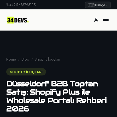
+4917676798125
🇹🇷
Türkçe
Home
/
Blog
/
Shopify İpuçları
SHOPIFY İPUÇLARI
Düsseldorf B2B Toptan
Satış: Shopify Plus ile
Wholesale Portalı Rehberi
2026