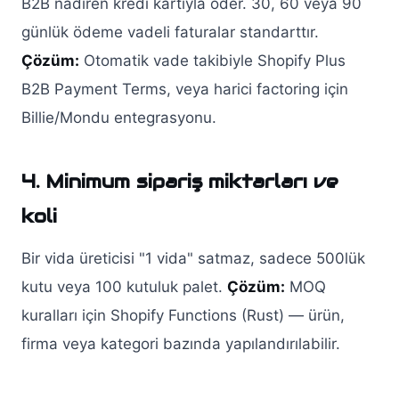
B2B nadiren kredi kartıyla öder. 30, 60 veya 90
günlük ödeme vadeli faturalar standarttır.
Çözüm:
Otomatik vade takibiyle Shopify Plus
B2B Payment Terms, veya harici factoring için
Billie/Mondu entegrasyonu.
4. Minimum sipariş miktarları ve
koli
Bir vida üreticisi "1 vida" satmaz, sadece 500lük
kutu veya 100 kutuluk palet.
Çözüm:
MOQ
kuralları için Shopify Functions (Rust) — ürün,
firma veya kategori bazında yapılandırılabilir.