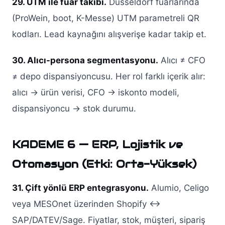
29. UTM ile fuar takibi.
Düsseldorf fuarlarında
(ProWein, boot, K-Messe) UTM parametreli QR
kodları. Lead kaynağını alışverişe kadar takip et.
30. Alıcı-persona segmentasyonu.
Alıcı ≠ CFO
≠ depo dispansiyoncusu. Her rol farklı içerik alır:
alıcı → ürün verisi, CFO → iskonto modeli,
dispansiyoncu → stok durumu.
KADEME 6 — ERP, Lojistik ve
Otomasyon (Etki: Orta-Yüksek)
31. Çift yönlü ERP entegrasyonu.
Alumio, Celigo
veya MESOnet üzerinden Shopify ↔
SAP/DATEV/Sage. Fiyatlar, stok, müşteri, sipariş