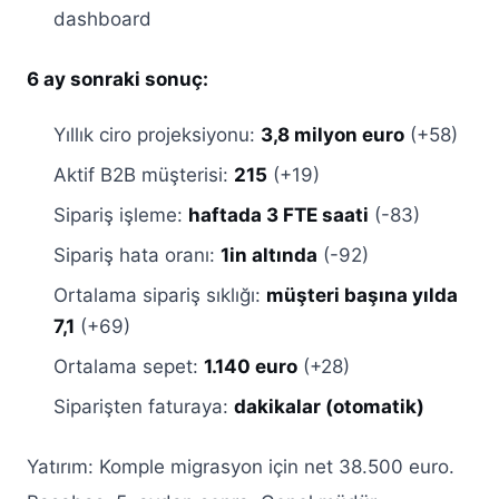
dashboard
6 ay sonraki sonuç:
Yıllık ciro projeksiyonu:
3,8 milyon euro
(+58)
Aktif B2B müşterisi:
215
(+19)
Sipariş işleme:
haftada 3 FTE saati
(-83)
Sipariş hata oranı:
1in altında
(-92)
Ortalama sipariş sıklığı:
müşteri başına yılda
7,1
(+69)
Ortalama sepet:
1.140 euro
(+28)
Siparişten faturaya:
dakikalar (otomatik)
Yatırım: Komple migrasyon için net 38.500 euro.