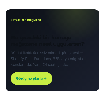
PROJE GÖRÜŞMESİ
Bu yazıdaki bir konuyu
mağazana nasıl uygularsın?
30 dakikalık ücretsiz mimari görüşmesi —
Shopify Plus, Functions, B2B veya migration
konularında. Yanıt 24 saat içinde.
Görüşme planla