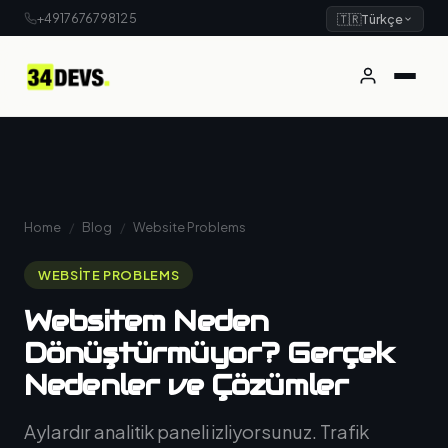
+4917676798125
🇹🇷
Türkçe
Home
/
Blog
/
Website Problems
WEBSITE PROBLEMS
Websitem Neden
Dönüştürmüyor? Gerçek
Nedenler ve Çözümler
Aylardır analitik paneli izliyorsunuz. Trafik