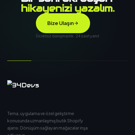
hikayenizi yazalım.
Bize Ulaşın
Ücretsiz danışmanlık · 24 saat yanıt
Tema, uygulama ve özel geliştirme
konusunda uzmanlaşmış butik Shopify
ajansı. Dönüşüm sağlayan mağazalar inşa
ediyoruz.