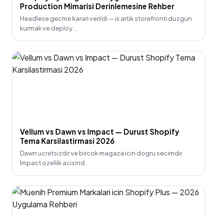
Production Mimarisi Derinlemesine Rehber
Headlese gecme karari verildi — is artik storefronti duzgun
kurmak ve deploy ...
Vellum vs Dawn vs Impact — Durust Shopify
Tema Karsilastirmasi 2026
Dawn ucretsizdir ve bircok magaza icin dogru secimdir.
Impact ozellik acisind...