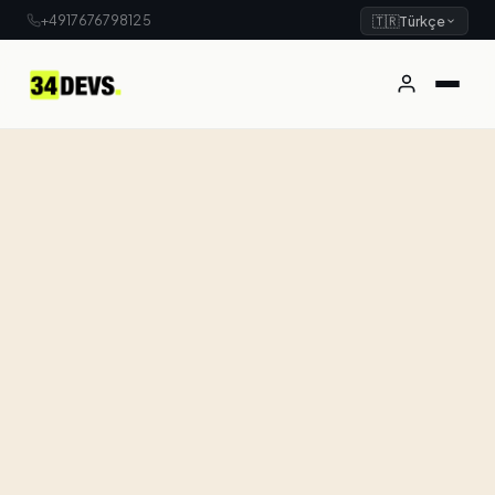
+4917676798125
🇹🇷
Türkçe