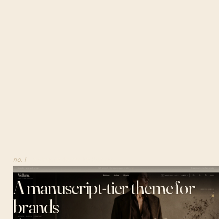
no. i
⌇ a shopify theme by 34devs
A manuscript-tier theme for
brands